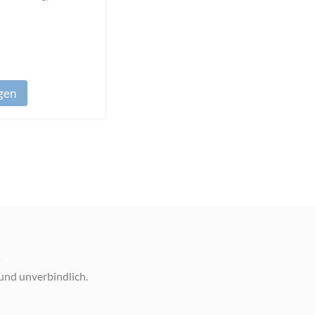
agen
.
und unverbindlich.