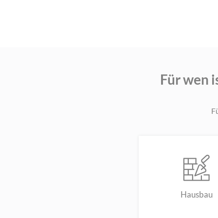
Für wen i
Fü
Hausbau