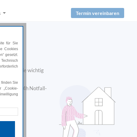
Termin vereinbaren
s
te für Sie
ese Cookies
?
n“ gesetzt.
 Technisch
rforderlich
gt sich, wie wichtig
 finden Sie
 ob eine 24h Notfall-
r „Cookie-
nwilligung
rforderlich