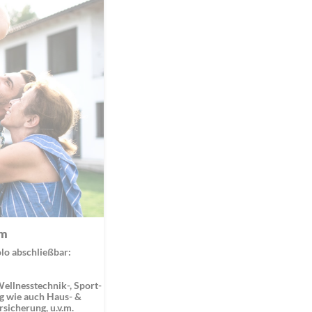
im
olo abschließbar:
ellnesstechnik-, Sport-
g wie auch Haus- &
sicherung, u.v.m.