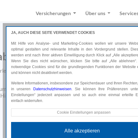
Versicherungen
Über uns
Service
JA, AUCH DIESE SEITE VERWENDET COOKIES
Zuhause sind Sie sicher –
Mit Hilfe von Analyse- und Marketing-Cookies wollen wir unsere Websi
optimal gestalten und relevante Inhalte in den Vordergrund stellen. Di
aber wie sicher ist Ihr zuhause
werden erst nach Ihrer aktiven Einwilligung durch Klick auf „Alle akzeptiere
Wenn Sie dies nicht wünschen, klicken Sie bitte auf „Alle ablehnen“.
notwendige Cookies sind für die grundlegenden Funktionen der Website e
leitung oder ein Einbruch kann jeden von uns treffen. Dann zei
und können nicht deaktiviert werden.
rasche und kompetente Hilfe ist.
Weitere Informationen, insbesondere zur Speicherdauer und Ihren Rechten,
um Sie eine Haushalts- oder Eigenheimversicherung brauchen,
in unseren
Datenschutzhinweisen
. Sie können Ihre Präferenzen unte
Hilfe Sinn macht und welche Deckungen wirklich wichtig sind.
Einstellungen“ jederzeit anpassen und so auch eine einmal erteilte Ei
einfach widerrufen.
Online abschließen*
Technische Cookies
Cookie Einstellungen anpassen
Diese Cookies sind für die grundlegenden Funktionen der Website e
und können nicht deaktiviert werden.
*Weiterleitung auf uniqa.at
Alle akzeptieren
Analyse Cookies