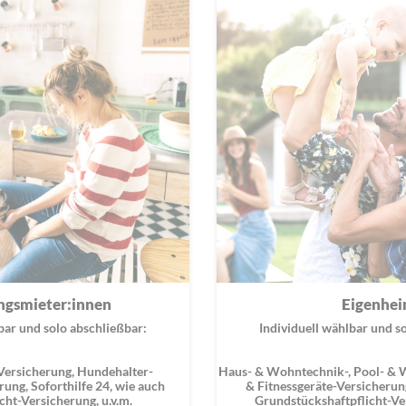
gsmieter:innen
Eigenhe
bar und solo abschließbar:
Individuell wählbar und s
Versicherung, Hundehalter-
Haus- & Wohntechnik-, Pool- & W
rung, Soforthilfe 24, wie auch
& Fitnessgeräte-Versicherun
cht-Versicherung, u.v.m.
Grundstückshaftpflicht-Ver