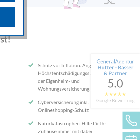
n über die
iffsquellen
gestellten
est –
st!
 werden von
e als auch
n.
GeneralAgentur
Schutz vor Inflation: Angepasste
Hutter - Rasser
Höchstentschädigungssummen in
& Partner
5.0
der Eigenheim- und
Wohnungsversicherung.
*i
Google Bewertung
Cyberversicherung inkl.
Onlineshopping-Schutz
Naturkatastrophen-Hilfe für Ihr
Zuhause immer mit dabei