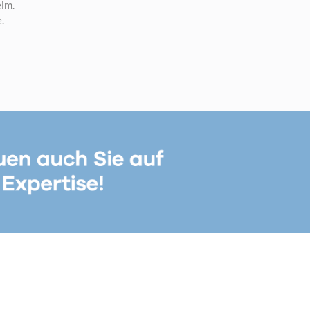
eim.
.