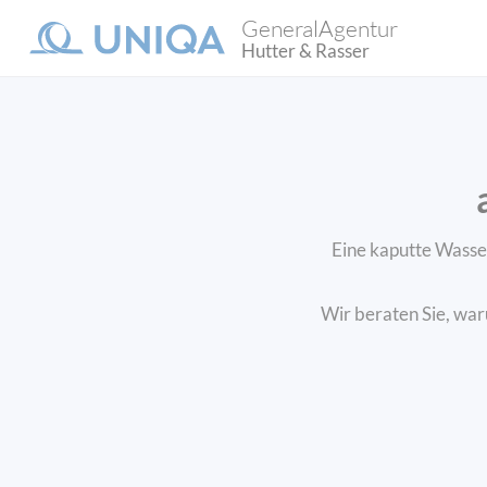
GeneralAgentur
Hutter & Rasser
Eine kaputte Wasser
Wir beraten Sie, war