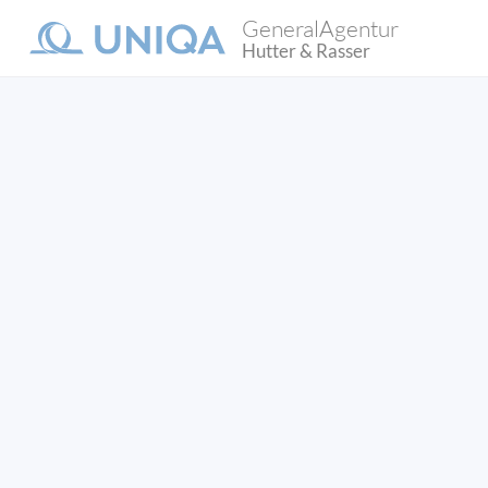
GeneralAgentur
Hutter & Rasser