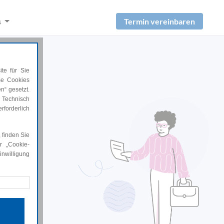
Termin vereinbaren
s
te für Sie
ese Cookies
n“ gesetzt.
 Technisch
rforderlich
 finden Sie
.
r „Cookie-
nwilligung
rforderlich