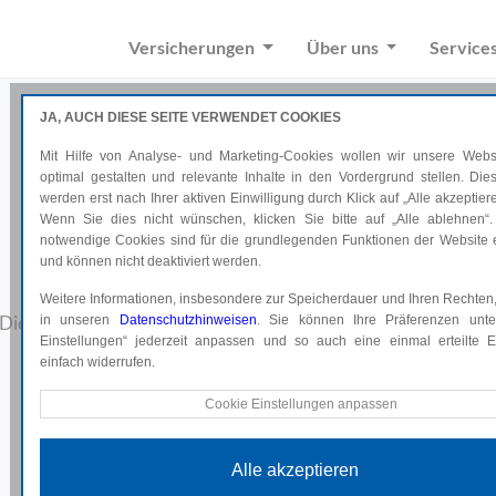
Versicherungen
Über uns
Service
JA, AUCH DIESE SEITE VERWENDET COOKIES
Mit Hilfe von Analyse- und Marketing-Cookies wollen wir unsere Websi
optimal gestalten und relevante Inhalte in den Vordergrund stellen. Di
werden erst nach Ihrer aktiven Einwilligung durch Klick auf „Alle akzeptiere
Wenn Sie dies nicht wünschen, klicken Sie bitte auf „Alle ablehnen“.
notwendige Cookies sind für die grundlegenden Funktionen der Website e
Formulare
und können nicht deaktiviert werden.
Weitere Informationen, insbesondere zur Speicherdauer und Ihren Rechten,
Die wichtigsten Formulare finden Sie hier zum Herunterladen
in unseren
Datenschutzhinweisen
. Sie können Ihre Präferenzen unte
Einstellungen“ jederzeit anpassen und so auch eine einmal erteilte Ei
einfach widerrufen.
Technische Cookies
Cookie Einstellungen anpassen
Diese Cookies sind für die grundlegenden Funktionen der Website e
und können nicht deaktiviert werden.
Alle akzeptieren
Analyse Cookies