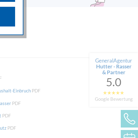
n über die
iffsquellen
gestellten
 werden von
e als auch
n.
GeneralAgentur
Hutter - Rasser
& Partner
5.0
F
shalt-Einbruch
PDF
Google Bewertung
asser
PDF
t
PDF
utz
PDF