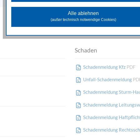
Diese Cookies unterstützen beim Sammeln allgemeiner Date
Website-Nutzung. Damit analysieren wir das Verhalten und die Zugr
Alle ablehnen
der Besuchenden und können in weiterer Folge die zur Verfügung 
(außer technisch notwendige Cookies)
Inhalte und Funktionen optimieren.
Marketing Cookies
Diese Cookies dienen dazu Marketingaktivitäten zu optimieren und
unseren Werbepartnern genutzt, um Ihnen sowohl auf unserer Seit
Schaden
auf anderen Webseiten passendere Werbung und Inhalte anzuzeige
Schadenmeldung Kfz
PDF
Unfall-Schadenmeldung
PD
Schadenmeldung Sturm-Hau
Schadenmeldung Leitungsw
Schadenmeldung Haftpflich
Schadenmeldung Rechtssch